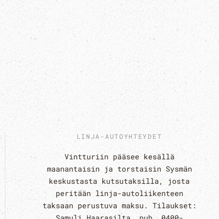
LINJA-AUTOYHTEYDET
Vintturiin pääsee kesällä
maanantaisin ja torstaisin Sysmän
keskustasta kutsutaksilla, josta
peritään linja-autoliikenteen
taksaan perustuva maksu. Tilaukset:
Samuli Haarasilta, puh. 0400-