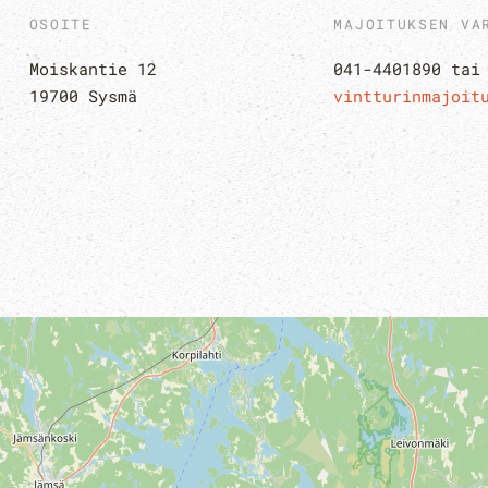
OSOITE
MAJOITUKSEN VA
Moiskantie 12
041-4401890 tai
19700 Sysmä
vintturinmajoit