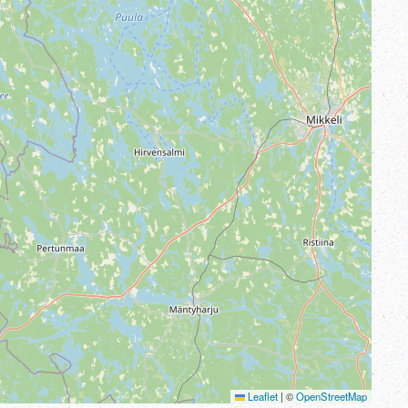
Leaflet
|
©
OpenStreetMap