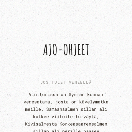
AJO-OHJEET
JOS TULET VENEELLÄ
Vintturissa on Sysmän kunnan
venesatama, josta on kävelymatka
meille. Samaansalmen sillan ali
kulkee viitoitettu väylä,
Kivisalmesta Korkeasaarensalmen
sillan ali perille pääsee