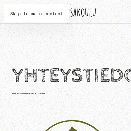
Vintturin kansakoulu
Skip to main content
YHTEYSTIED